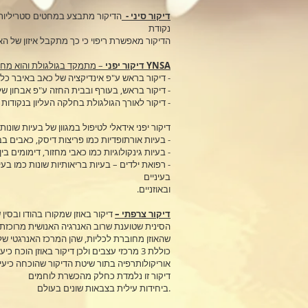
דיקור סיני -
נקודת
.הדיקור מאפשרת ריפוי כי כך מתקבל איזון של 
YNSA
– מתמקד בגולגולת והוא מחולק ל-3
דיקור יפני
- דיקור בראש ע"פ אינדיקציה של כאב באיבר כל
- דיקור בראש, בעורף ובבית החזה ע"פ אבחון של
- דיקור לאורך הגולגולת בחלקה העליון בנקודות
:דיקור יפני אידאלי לטיפול במגוון של בעיות שונות 
- בעיות אורתופדיות כמו פריצות דיסק, כאבים ב
- בעיות גינקולוגיות כמו כאבי מחזור, דימומים בין
- רפואת ילדים – בעיות בריאותיות שונות כמו בע
בעיניים
ובאוזניים.
דיקור צרפתי –
דיקור באוזן שמקורו בהודו ובסין
הסינית שטוענת שרוב האנרגיה האנושית מרוכזת 
שהאוזן מחוברת לכליות, שהן המרכז האנרגטי של 
כוללת 3 מרכזי עצבים ולכן דיקור באוזן הוכ
אוריקולותרפיה בתור שיטת הדיקור שהוכחה כיע
דיקור זו נלמדת כחלק מהכשרת לוחמים
ביחידות עילית בצבאות שונים בעולם.