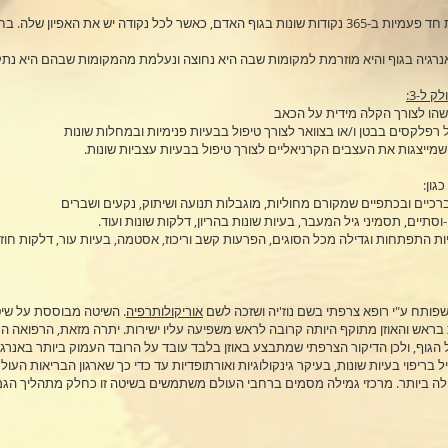
הדיקור מתבצע במחטים סטריליות חד פעמיות ב-365 נקודות שונות בגוף האדם, כאשר לכל נקודה יש את האפיון 
האנרגיה בגוף והיא מוזרמת למקומות שבה היא נחוצה ונעלמת מהמקומות שבהם היא נת
:
שהו לצורך הקלה מידית על הכאב
 רפלקסים בבטן ו/או בצוואר לצורך טיפול בבעיות פנימיות ובמחלות שונות
 שמייצגות את העצבים הקרניאליים לצורך טיפול בבעיות עצביות שונות.
כגון
ברכיים ובכתפיים שמקורם מחוליות, מוגבלות תנועה ושיתוק, נקעים ושברים
-וסתיים, תסמיני גיל המעבר, בעיות שונות בהריון, דלקות שונות ועוד.
יות התפתחות וגדילה מכל הסוגים, הפרעות קשב וריכוז, אסטמה, בעיות עור, דלקות חוזר
 שפותח ע"י רופא צרפתי בשם נוז'יה ושזכה לשם
אוריקולותרפיה
. השיטה מבוססת על שיט
בראש והאוזן מתוקף היותה קרובה לראש משפיעה עליו ישירות. יתרה מזאת, הרפואה הס
הגוף, ולכן הדיקור הצרפתי שמתבצע באוזן בלבד עובד על הרובד העמוק ביותר באנרגיית
ח כיעיל בריפוי בעיות שונות, בעיקר גינקולוגיות ואורתופדיות עד כדי כך שארגון הבריאות העול
ילה ביותר. מרכזי גמילה מסמים ברחבי העולם משתמשים בשיטה זו כחלק מתהליך הגמ